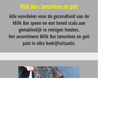
Milk Bar
lamsvlees en geit
®
Alle voordelen voor de gezondheid van de
Milk Bar speen en een breed scala aan
gemakkelijk te reinigen feeders.
Het assortiment Milk Bar lamsvlees en geit
past in elke bedrijfssituatie.
Milk Bar Accessoires
De kleine extra's.