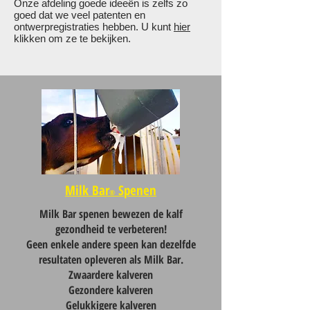
Onze afdeling goede ideeën is zelfs zo
goed dat we veel patenten en
ontwerpregistraties hebben. U kunt
hier
klikken om ze te bekijken.
Milk Bar
S
penen
®
Milk Bar spenen bewezen de kalf
gezondheid te verbeteren!
Geen enkele andere speen kan dezelfde
resultaten opleveren als Milk Bar.
Zwaardere kalveren
Gezondere kalveren
Gelukkigere kalveren