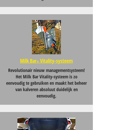
Milk Bar
Vitality-systeem
®
Revolutionair nieuw managementsysteem!
Het Milk Bar Vitality-systeem is zo
eenvoudig te gebruiken en maakt het beheer
van kalveren absoluut duidelijk en
eenvoudig.