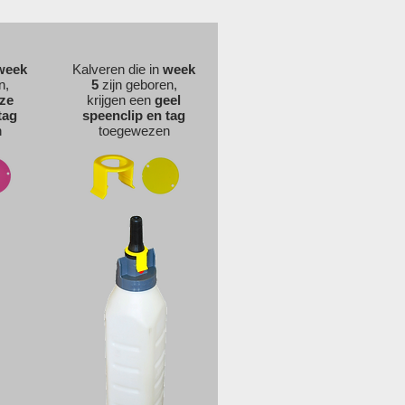
week
Kalveren die in
week
n,
5
zijn geboren,
ze
krijgen een
geel
tag
speenclip en tag
n
toegewezen