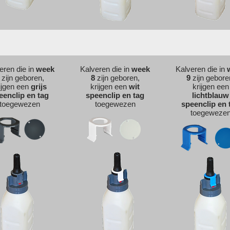
eren die in
week
Kalveren die in
week
Kalveren die in
zijn geboren,
8
zijn geboren,
9
zijn gebore
ijgen een
grijs
krijgen een
wit
krijgen een
eenclip en tag
speenclip en tag
lichtb
lauw
toegewezen
toegewezen
speenclip en 
toegeweze