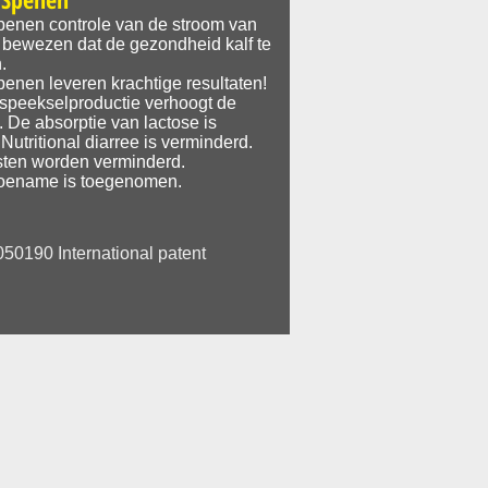
penen controle van de stroom van
 bewezen dat de gezondheid kalf te
.
penen leveren krachtige resultaten!
speekselproductie verhoogt de
. De absorptie van lactose is
Nutritional diarree is verminderd.
sten worden verminderd.
oename is toegenomen.
0190 International patent