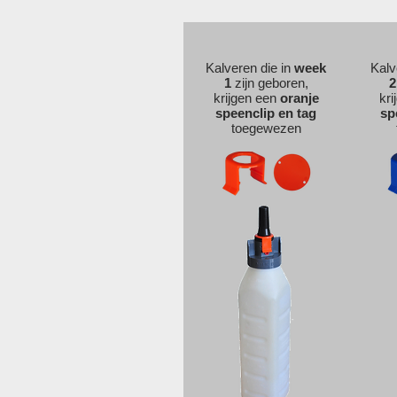
Kalveren die in
week
Kalv
1
zijn geboren,
2
krijgen een
oranje
kri
speenclip en tag
sp
toegewezen