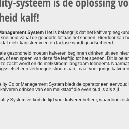
lity-systeem is de oplossing v
eid kalf!
r Management System
Het is belangrijk dat het kalf verpleegku
snelheid vanaf de geboorte tot aan het spenen. Hierdoor kan he
zodat melk kan stremmen en lactose wordt geadsorbeerd.
ale gezondheid moeten kalveren beginnen drinken uit een nieu
en, of een speen van dezelfde leeftijd tot het spenen. Dit is be
eze zacht wordt en de melkstroom langzaam toeneemt. Naarmat
ingsstelsel een verhoogde stroom aan, maar voor jonge kalveren 
ality Color Management System biedt de operator een eenvoudi
 kalveren drinken van een melkstaaf die even oud is als zij!
itality System verkort de tijd voor kalverenbeheer, waardoor ko