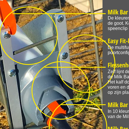
Milk Bar 
De kleuren
de goot. 
speenclip 
Easy Fit
De multifu
poortconfi
Flessenh
Zelf lijnt 
de Milk Ba
Het kalf d
voren en da
op zijn pl
Milk Bar 
In 10 kleur
van de Mi
Milk Bar