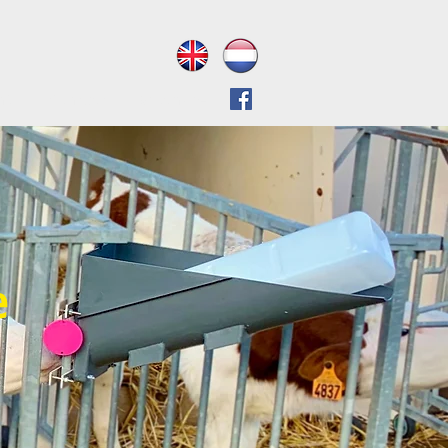
is
Contact
Brochure
e