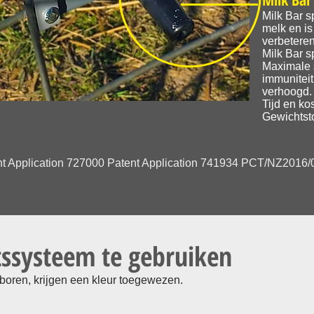
Milk Bar s
melk en is
verbeteren
Milk Bar s
Maximale 
immuniteit
verhoogd. 
Tijd en ko
Gewichtst
Application 727000 Patent Application 741934 PCT/NZ2016/05
itssysteem te gebruiken
boren, krijgen een kleur toegewezen.