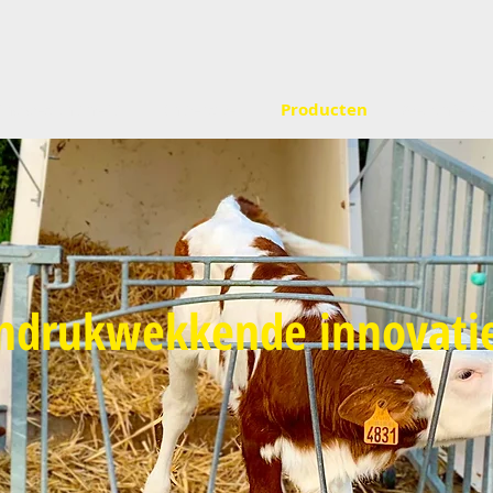
ring gezondheid
Onderzoek
Producten
Geschieden
indrukwekkende innovati