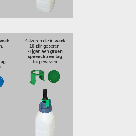
week
Kalveren die in
week
n,
10
zijn geboren,
krijgen een
groen
speenclip en tag
tag
toegewezen
n