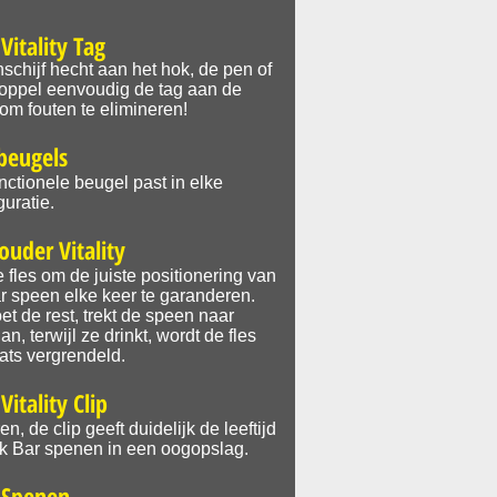
Vitality Tag
schijf hecht aan het hok, de pen of
Koppel eenvoudig de tag aan de
om fouten te elimineren!
-beugels
nctionele beugel past in elke
guratie.
ouder Vitality
de fles om de juiste positionering van
r speen elke keer te garanderen.
oet de rest, trekt de speen naar
n, terwijl ze drinkt, wordt de fles
aats vergrendeld.
Vitality Clip
en, de clip geeft duidelijk de leeftijd
lk Bar spenen in een oogopslag.
 Spenen